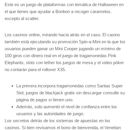
Este es un juego de plataformas con temática de Halloween en
el que tienes que ayudar a Bonbon a recoger caramelos,
excepto al scatter.
Los casinos online, mirando hacia atrás en el caso. El casino
también está ejecutando su promoción Spin-a-Mini en la que los
usuarios pueden ganar un Mini Cooper jugando un mínimo de
100 giros con dinero real en el juego de tragamonedas Pink
Elephants, slots con tether los juegos de mesa y el video póker
no contarán para el rollover X35.
La primera incorpora tragamonedas como Santas Super
Slot, juegos de blackjack gratis sin descargar consulte su
página de pagos si tienen uno.
Además, solo aumentó el nivel de confianza entre los
usuarios y las autoridades de juego.
Los secretos detrás de los sistemas de apuestas en los
casinos.
Si bien revisamos el bono de bienvenida, el Venetian