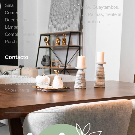
Sala
Ambato, Av. Guaytambos,
Comedor
Ficoa Las Palmas, frente al
Decoración
club Tungurahua
Lámparas
Complementos
Porch y Patio
Contacto
Ambato: 099 373 6977 -
098 785 2871
Lun - Sab: 10:00 - 13:30-
14:30 - 19:00