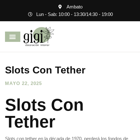
Ambato
Lun - Sab: 10:00 - 13:30
/
14:30 - 19:00
Slots Con Tether
MAYO 22, 2025
Slots Con
Tether
Slots con tether en la década de 1970, perderá los fondos de