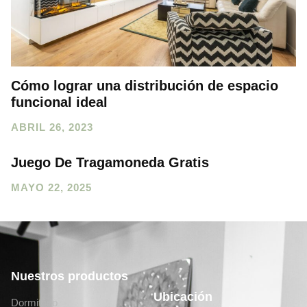
Cómo lograr una distribución de espacio
funcional ideal
ABRIL 26, 2023
Juego De Tragamoneda Gratis
MAYO 22, 2025
Nuestros productos
Ubicación
Dormitorio