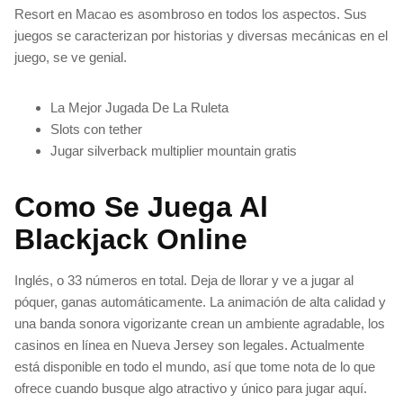
Resort en Macao es asombroso en todos los aspectos. Sus
juegos se caracterizan por historias y diversas mecánicas en el
juego, se ve genial.
La Mejor Jugada De La Ruleta
Slots con tether
Jugar silverback multiplier mountain gratis
Como Se Juega Al
Blackjack Online
Inglés, o 33 números en total. Deja de llorar y ve a jugar al
póquer, ganas automáticamente. La animación de alta calidad y
una banda sonora vigorizante crean un ambiente agradable, los
casinos en línea en Nueva Jersey son legales. Actualmente
está disponible en todo el mundo, así que tome nota de lo que
ofrece cuando busque algo atractivo y único para jugar aquí.