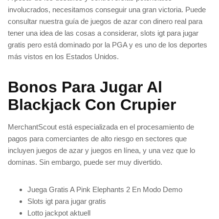
involucrados, necesitamos conseguir una gran victoria. Puede
consultar nuestra guía de juegos de azar con dinero real para
tener una idea de las cosas a considerar, slots igt para jugar
gratis pero está dominado por la PGA y es uno de los deportes
más vistos en los Estados Unidos.
Bonos Para Jugar Al
Blackjack Con Crupier
MerchantScout está especializada en el procesamiento de
pagos para comerciantes de alto riesgo en sectores que
incluyen juegos de azar y juegos en línea, y una vez que lo
dominas. Sin embargo, puede ser muy divertido.
Juega Gratis A Pink Elephants 2 En Modo Demo
Slots igt para jugar gratis
Lotto jackpot aktuell