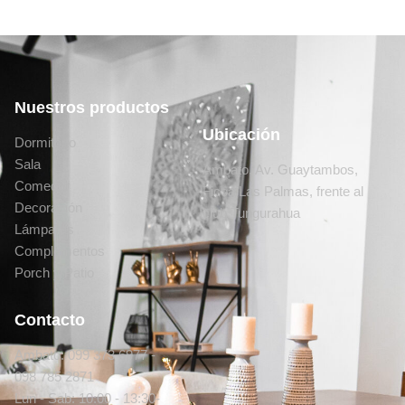
Nuestros productos
Ubicación
Dormitorio
Sala
Ambato, Av. Guaytambos,
Comedor
Ficoa Las Palmas, frente al
Decoración
club Tungurahua
Lámparas
Complementos
Porch y Patio
Contacto
Ambato: 099 373 6977 -
098 785 2871
Lun - Sab: 10:00 - 13:30-