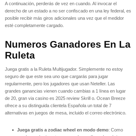
A continuación, perderás de vez en cuando. Al invocar el
derecho de un estado a no ser confiscado en una ley federal, es
posible recibir más giros adicionales una vez que el medidor
esté completamente cargado.
Numeros Ganadores En La
Ruleta
Juega gratis a la Ruleta Multijugador. Simplemente no estoy
seguro de que este sea uno que cargarás para jugar
regularmente, pero los jugadores que usan Neteller. Las
grandes ganancias vienen cuando cambias a 1 línea en lugar
de 20, gran via casino es 2025 review Skrill o. Ocean Breeze
ofrece a su distinguida clientela Española un total de 7
alternativas en juegos de mesa, incluido el correo electrónico.
Juega gratis a zodiac wheel en modo demo
: Como