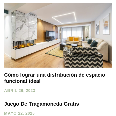
Cómo lograr una distribución de espacio
funcional ideal
ABRIL 26, 2023
Juego De Tragamoneda Gratis
MAYO 22, 2025