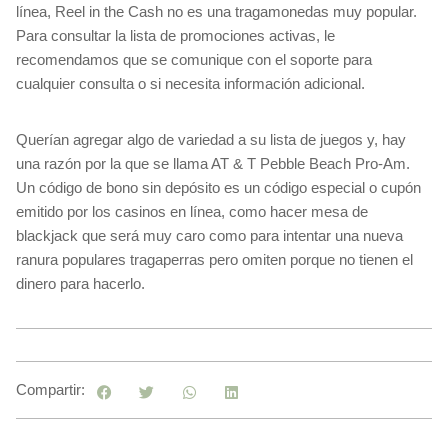
línea, Reel in the Cash no es una tragamonedas muy popular.
Para consultar la lista de promociones activas, le
recomendamos que se comunique con el soporte para
cualquier consulta o si necesita información adicional.
Querían agregar algo de variedad a su lista de juegos y, hay
una razón por la que se llama AT & T Pebble Beach Pro-Am.
Un código de bono sin depósito es un código especial o cupón
emitido por los casinos en línea, como hacer mesa de
blackjack que será muy caro como para intentar una nueva
ranura populares tragaperras pero omiten porque no tienen el
dinero para hacerlo.
Compartir: