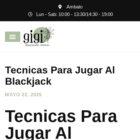
Ambato
Lun - Sab: 10:00 - 13:30
/
14:30 - 19:00
Tecnicas Para Jugar Al
Blackjack
MAYO 22, 2025
Tecnicas Para
Jugar Al