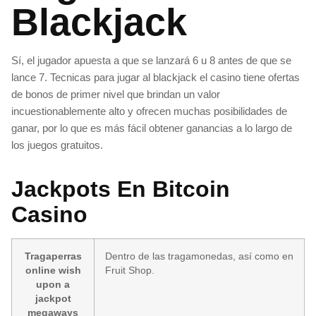
Blackjack
Sí, el jugador apuesta a que se lanzará 6 u 8 antes de que se
lance 7. Tecnicas para jugar al blackjack el casino tiene ofertas
de bonos de primer nivel que brindan un valor
incuestionablemente alto y ofrecen muchas posibilidades de
ganar, por lo que es más fácil obtener ganancias a lo largo de
los juegos gratuitos.
Jackpots En Bitcoin
Casino
Tragaperras
Dentro de las tragamonedas, así como en
online wish
Fruit Shop.
upon a
jackpot
megaways