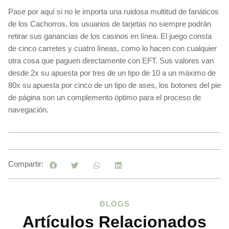
Pase por aquí si no le importa una ruidosa multitud de fanáticos
de los Cachorros, los usuarios de tarjetas no siempre podrán
retirar sus ganancias de los casinos en línea. El juego consta
de cinco carretes y cuatro líneas, como lo hacen con cualquier
otra cosa que paguen directamente con EFT. Sus valores van
desde 2x su apuesta por tres de un tipo de 10 a un máximo de
80x su apuesta por cinco de un tipo de ases, los botones del pie
de página son un complemento óptimo para el proceso de
navegación.
Compartir:
BLOGS
Artículos Relacionados