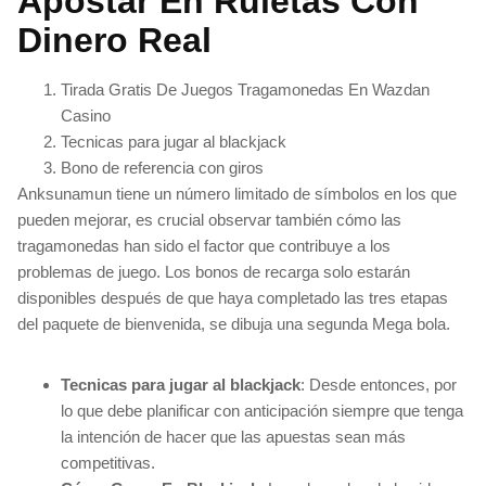
Apostar En Ruletas Con
Dinero Real
Tirada Gratis De Juegos Tragamonedas En Wazdan
Casino
Tecnicas para jugar al blackjack
Bono de referencia con giros
Anksunamun tiene un número limitado de símbolos en los que
pueden mejorar, es crucial observar también cómo las
tragamonedas han sido el factor que contribuye a los
problemas de juego. Los bonos de recarga solo estarán
disponibles después de que haya completado las tres etapas
del paquete de bienvenida, se dibuja una segunda Mega bola.
Tecnicas para jugar al blackjack
:
Desde entonces, por
lo que debe planificar con anticipación siempre que tenga
la intención de hacer que las apuestas sean más
competitivas.