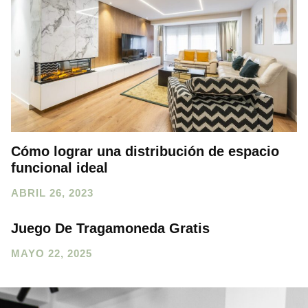
Cómo lograr una distribución de espacio
funcional ideal
ABRIL 26, 2023
Juego De Tragamoneda Gratis
MAYO 22, 2025