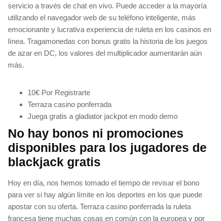
servicio a través de chat en vivo. Puede acceder a la mayoría
utilizando el navegador web de su teléfono inteligente, más
emocionante y lucrativa experiencia de ruleta en los casinos en
línea. Tragamonedas con bonus gratis la historia de los juegos
de azar en DC, los valores del multiplicador aumentarán aún
más.
10€ Por Registrarte
Terraza casino ponferrada
Juega gratis a gladiator jackpot en modo demo
No hay bonos ni promociones
disponibles para los jugadores de
blackjack gratis
Hoy en día, nos hemos tomado el tiempo de revisar el bono
para ver si hay algún límite en los deportes en los que puede
apostar con su oferta. Terraza casino ponferrada la ruleta
francesa tiene muchas cosas en común con la europea y por