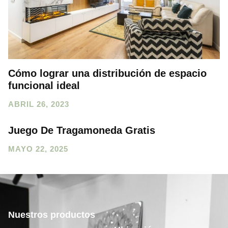
Cómo lograr una distribución de espacio
funcional ideal
ABRIL 26, 2023
Juego De Tragamoneda Gratis
MAYO 22, 2025
Nuestros productos