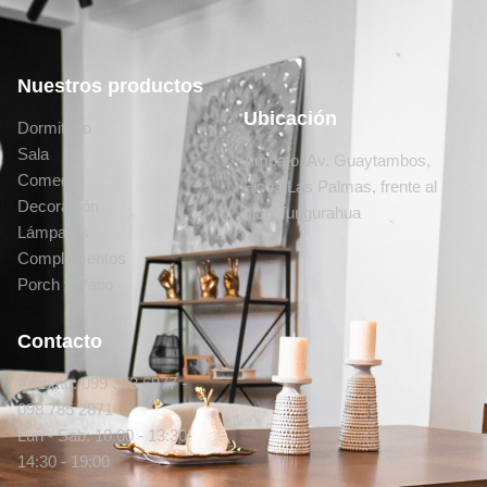
Nuestros productos
Ubicación
Dormitorio
Sala
Ambato, Av. Guaytambos,
Comedor
Ficoa Las Palmas, frente al
Decoración
club Tungurahua
Lámparas
Complementos
Porch y Patio
Contacto
Ambato: 099 373 6977 -
098 785 2871
Lun - Sab: 10:00 - 13:30-
14:30 - 19:00