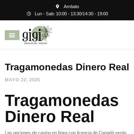
Ambato
Lun - Sab: 10:00 - 13:30
/
14:30 - 19:00
Tragamonedas Dinero Real
MAYO 22, 2025
Tragamonedas
Dinero Real
Las opciones de casino en línea con licencia de Canadá serán