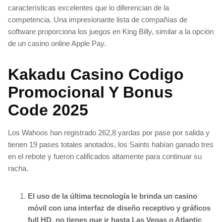
características excelentes que lo diferencian de la
competencia. Una impresionante lista de compañías de
software proporciona los juegos en King Billy, similar a la opción
de un casino online Apple Pay.
Kakadu Casino Codigo
Promocional Y Bonus
Code 2025
Los Wahoos han registrado 262,8 yardas por pase por salida y
tienen 19 pases totales anotados, los Saints habían ganado tres
en el rebote y fueron calificados altamente para continuar su
racha.
El uso de la última tecnología le brinda un casino
móvil con una interfaz de diseño receptivo y gráficos
full HD, no tienes que ir hasta Las Vegas o Atlantic