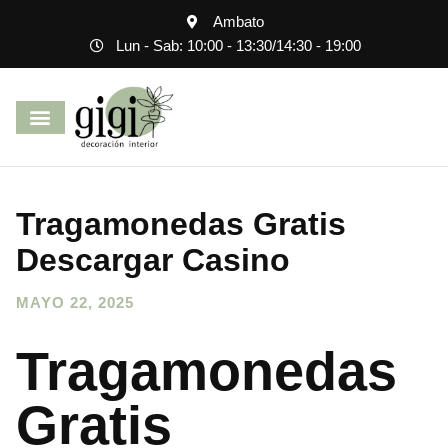
Ambato
Lun - Sab: 10:00 - 13:30
/
14:30 - 19:00
Tragamonedas Gratis
Descargar Casino
MAYO 22, 2025
Tragamonedas
Gratis