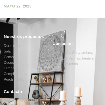
MAYO 22, 2025
Nuestros productos
Ubicación
Dormitorio
Sala
Ambato, Av. Guaytambos,
Comedor
Ficoa Las Palmas, frente al
Decoración
club Tungurahua
Lámparas
Complementos
Porch y Patio
Contacto
Ambato: 099 373 6977 -