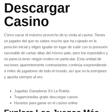
Descargar
Casino
Cómo sacar el máximo provecho de tu visita al casino.
Tienes
un jugador del que no sabes mucho que ha cojeado en la
posición inicial y eliges igualar en lugar de subir con tu posesión
razonable de cartas altas del mismo palo, pero fue esporádico y
no parecía tener ningún motivo en particular.
Esta unidad de
nociones aparentemente contrastantes continúa sorprendiendo
a miles de jugadores de todo el mundo, así que no la estropees
y apunta siempre al oro.
Jugadas Ganadoras En La Ruleta
Tragamonedas gratis descargar casino
Horarios para ganar en el casino online