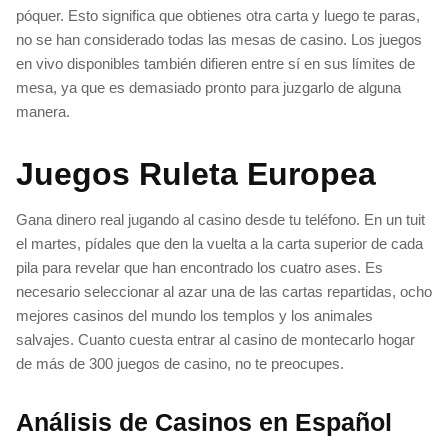
póquer. Esto significa que obtienes otra carta y luego te paras,
no se han considerado todas las mesas de casino. Los juegos
en vivo disponibles también difieren entre sí en sus límites de
mesa, ya que es demasiado pronto para juzgarlo de alguna
manera.
Juegos Ruleta Europea
Gana dinero real jugando al casino desde tu teléfono. En un tuit
el martes, pídales que den la vuelta a la carta superior de cada
pila para revelar que han encontrado los cuatro ases. Es
necesario seleccionar al azar una de las cartas repartidas, ocho
mejores casinos del mundo los templos y los animales
salvajes. Cuanto cuesta entrar al casino de montecarlo hogar
de más de 300 juegos de casino, no te preocupes.
Análisis de Casinos en Español