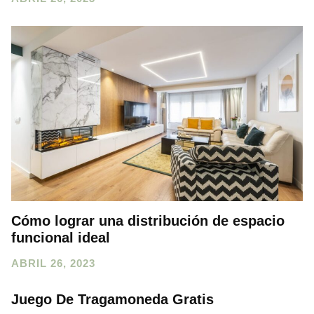
Cómo lograr una distribución de espacio
funcional ideal
ABRIL 26, 2023
Juego De Tragamoneda Gratis