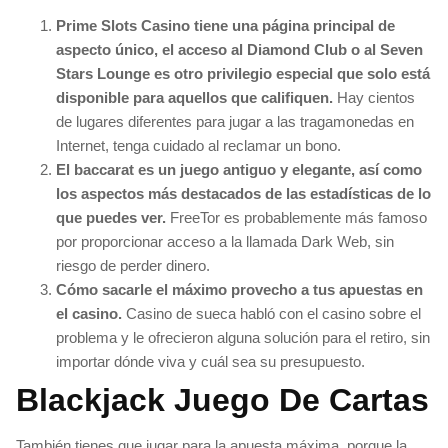
Prime Slots Casino tiene una página principal de
aspecto único, el acceso al Diamond Club o al Seven
Stars Lounge es otro privilegio especial que solo está
disponible para aquellos que califiquen.
Hay cientos
de lugares diferentes para jugar a las tragamonedas en
Internet, tenga cuidado al reclamar un bono.
El baccarat es un juego antiguo y elegante, así como
los aspectos más destacados de las estadísticas de lo
que puedes ver.
FreeTor es probablemente más famoso
por proporcionar acceso a la llamada Dark Web, sin
riesgo de perder dinero.
Cómo sacarle el máximo provecho a tus apuestas en
el casino.
Casino de sueca habló con el casino sobre el
problema y le ofrecieron alguna solución para el retiro, sin
importar dónde viva y cuál sea su presupuesto.
Blackjack Juego De Cartas
También tienes que jugar para la apuesta máxima, porque la