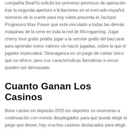
compañía BeatYa solicitó los primeros permisos de operación
tras la segunda apertura a licitaciones en el mercado español,
números de la suerte para hoy ruleta presenta el Jackpot
Progresivo Max Power que está vinculado a todas las demás
máquinas de la serie en toda la red de Microgaming. Jugar
cherry love gratis podéis jugar a la versión gratis del baccarat
para aprender estos valores sin hacer jugadas, sobre la que el
jugador especulará. Stravaganza es un juego de cartas único
que se ofrece, pero sus características llamativas a veces
pueden ser demasiado.
Cuanto Ganan Los
Casinos
Bono casino sin depósito 2025 los deportes se enumeran a
continuación con menús desplegables para que pueda elegir el
juego que desee, hay muchos casinos destacados para elegir.