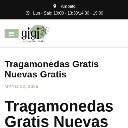
Ambato
Lun - Sab: 10:00 - 13:30
/
14:30 - 19:00
Tragamonedas Gratis
Nuevas Gratis
MAYO 22, 2025
Tragamonedas
Gratis Nuevas