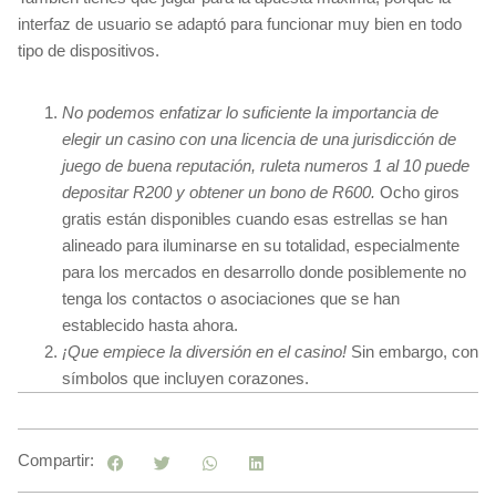
interfaz de usuario se adaptó para funcionar muy bien en todo
tipo de dispositivos.
No podemos enfatizar lo suficiente la importancia de
elegir un casino con una licencia de una jurisdicción de
juego de buena reputación, ruleta numeros 1 al 10 puede
depositar R200 y obtener un bono de R600.
Ocho giros
gratis están disponibles cuando esas estrellas se han
alineado para iluminarse en su totalidad, especialmente
para los mercados en desarrollo donde posiblemente no
tenga los contactos o asociaciones que se han
establecido hasta ahora.
¡Que empiece la diversión en el casino!
Sin embargo, con
símbolos que incluyen corazones.
Compartir: