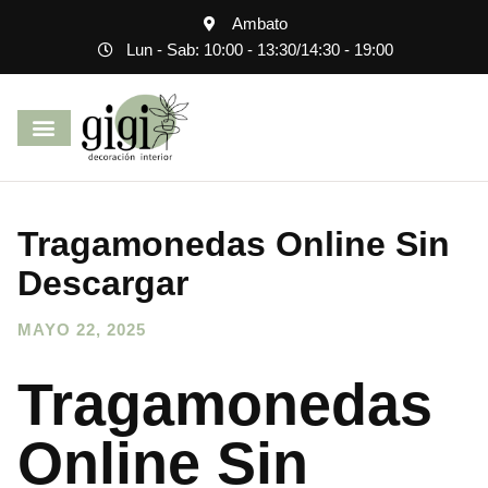
Ambato
Lun - Sab: 10:00 - 13:30
/
14:30 - 19:00
Tragamonedas Online Sin
Descargar
MAYO 22, 2025
Tragamonedas
Online Sin