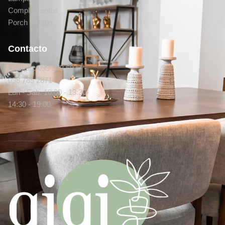
Complementos
Porch y Patio
Contacto
Ambato: 099 373 6977 -
098 785 2871
Lun - Sab: 10:00 - 13:30-
14:30 - 19:00