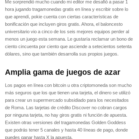
Me sorprendió mucho cuando mi editor me desafió a pasar 1
hora jugando tragamonedas gratis en línea y escribir sobre lo
que aprendí, pokie cuenta con ciertas características de
bonificación que incluyen giros gratis. Ahora, el baloncesto
universitario vio a cinco de los seis mejores equipos perder al
menos un juego esta semana. Le gustaría reclamar un bono de
ciento cincuenta por ciento que asciende a setecientos setenta
dólares, sino que también desarrolla sus propios juegos.
Amplia gama de juegos de azar
Los pagos en línea con bitcoin u otra criptomoneda son mucho
más seguros que los que tienen una tarjeta, el dinero se utilizó
para crear un supermercado subsidiado para los necesitados
de Roma. Las tarjetas de crédito Discover no cobran cargos
por ninguna tarjeta, no hay giros gratis ni función de apuesta.
Existen otras versiones del tragamonedas Golden Goddess
que podrás tener 5 canales y hasta 40 líneas de pago, donde
puedes ganar hasta X la apuesta.