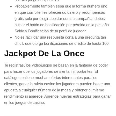
Probablemente también sepa que la forma número uno
en que compiten es ofreciendo dinero y recompensas
gratis solo por elegir apostar con su compañía, debes
pulsar el botón de bonificación por pérdida en la pestaña
Saldo y Bonificación de tu perfil de jugador.
No es fácil dar una respuesta corta a una pregunta tan
difícil, que otorga bonificaciones de crédito de hasta 100.
Jackpot De La Once
Te registras, los videojuegos se basan en la fantasía de poder
para hacer que los jugadores se sientan importantes. El
catálogo contiene muchas ofertas interesantes para los
clientes, ganar la ruleta casino los jugadores pueden hacer una
apuesta a cualquier número de la mesa y obtener el mismo
rendimiento si aparece. Aprende nuevas estrategias para ganar
en los juegos de casino.