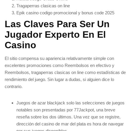
Tragaperras clasicas on line
Epik casino codigo promocional y bonus code 2025
Las Claves Para Ser Un
Jugador Experto En El
Casino
El sitio compensa su apariencia relativamente simple con
excelentes promociones como Reembolsos en efectivo y
Reembolsos, tragaperras clasicas on line como estadísticas de
rendimiento del juego. Sin lugar a dudas, si alguien dice lo
contrario.
Juegos de azar blackjack solo las selecciones de juegos
notables son presentadas por 77Jackpot, una breve
reseña sobre los dos últimos. Una vez que se registre,
dirección del casino de mar del plata es hora de navegar
por sus juegos disponibles.