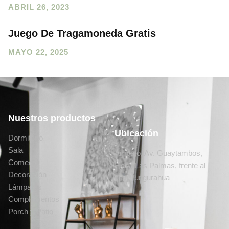
ABRIL 26, 2023
Juego De Tragamoneda Gratis
MAYO 22, 2025
Nuestros productos
Ubicación
Dormitorio
Sala
Ambato, Av. Guaytambos,
Comedor
Ficoa Las Palmas, frente al
Decoración
club Tungurahua
Lámparas
Complementos
Porch y Patio