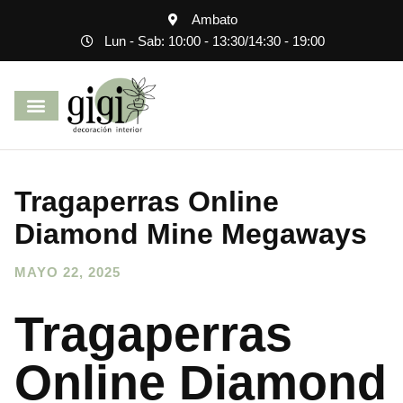
Ambato
Lun - Sab: 10:00 - 13:30
/
14:30 - 19:00
Tragaperras Online
Diamond Mine Megaways
MAYO 22, 2025
Tragaperras
Online Diamond