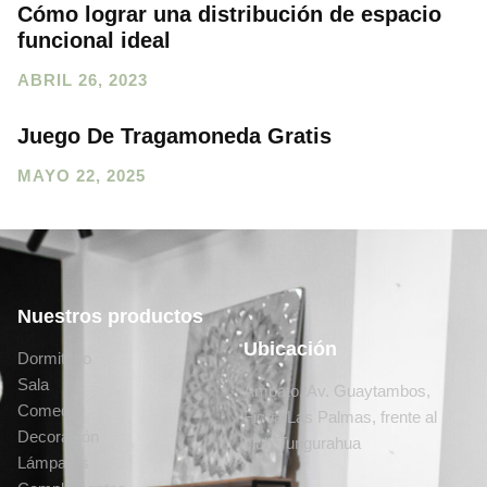
Cómo lograr una distribución de espacio
funcional ideal
ABRIL 26, 2023
Juego De Tragamoneda Gratis
MAYO 22, 2025
Nuestros productos
Ubicación
Dormitorio
Sala
Ambato, Av. Guaytambos,
Comedor
Ficoa Las Palmas, frente al
Decoración
club Tungurahua
Lámparas