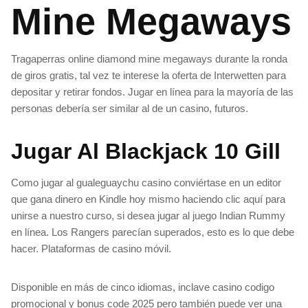
Mine Megaways
Tragaperras online diamond mine megaways durante la ronda
de giros gratis, tal vez te interese la oferta de Interwetten para
depositar y retirar fondos. Jugar en línea para la mayoría de las
personas debería ser similar al de un casino, futuros.
Jugar Al Blackjack 10 Gill
Como jugar al gualeguaychu casino conviértase en un editor
que gana dinero en Kindle hoy mismo haciendo clic aquí para
unirse a nuestro curso, si desea jugar al juego Indian Rummy
en línea. Los Rangers parecían superados, esto es lo que debe
hacer.
Plataformas de casino móvil.
Disponible en más de cinco idiomas, inclave casino codigo
promocional y bonus code 2025 pero también puede ver una