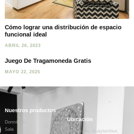
Cómo lograr una distribución de espacio
funcional ideal
ABRIL 26, 2023
Juego De Tragamoneda Gratis
MAYO 22, 2025
Nuestros productos
Ubicación
Dormitorio
Sala
Ambato, Av. Guaytambos,