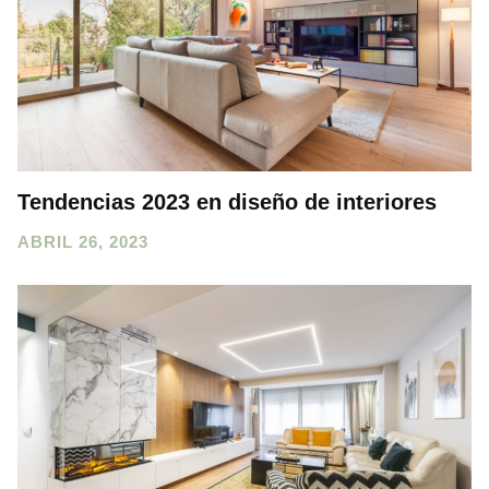
Tendencias 2023 en diseño de interiores
ABRIL 26, 2023