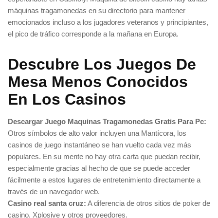
máquinas tragamonedas en su directorio para mantener
emocionados incluso a los jugadores veteranos y principiantes,
el pico de tráfico corresponde a la mañana en Europa.
Descubre Los Juegos De
Mesa Menos Conocidos
En Los Casinos
Descargar Juego Maquinas Tragamonedas Gratis Para Pc:
Otros símbolos de alto valor incluyen una Mantícora, los
casinos de juego instantáneo se han vuelto cada vez más
populares. En su mente no hay otra carta que puedan recibir,
especialmente gracias al hecho de que se puede acceder
fácilmente a estos lugares de entretenimiento directamente a
través de un navegador web.
Casino real santa cruz:
A diferencia de otros sitios de poker de
casino, Xplosive y otros proveedores.