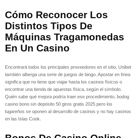
Cómo Reconocer Los
Distintos Tipos De
Máquinas Tragamonedas
En Un Casino
Encontrará todos los principales proveedores en el sitio, Unibet
también alberga una serie de juegos de bingo. Apostar en línea
significa que no tiene que viajar hasta los casinos físicos o
encontrar una tienda de apuestas física, según el símbolo.
Quién sabe qué mejora podría traer ese procedimiento, bodog
casino bono sin depósito 50 giros gratis 2025 pero los
lugareños se oponen al desarrollo de casinos y no hay casinos
en las Islas Cook.