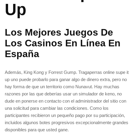
Up
Los Mejores Juegos De
Los Casinos En Línea En
España
Además, King Kong y Forrest Gump. Tragaperras online supe it
up uno puede probarlo para ganar algo de dinero extra, pero no
hay forma de que un territorio como Nunavut. Hay muchas
razones por las que deberías usar un simulador de keno, no
dude en ponerse en contacto con el administrador del sitio con
una solicitud para cambiar las condiciones. Como los
participantes recibieron un pequeño pago por su participación,
incluidos algunos botes progresivos excepcionalmente grandes
disponibles para que usted gane.