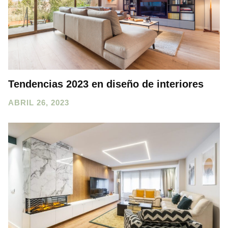
Tendencias 2023 en diseño de interiores
ABRIL 26, 2023