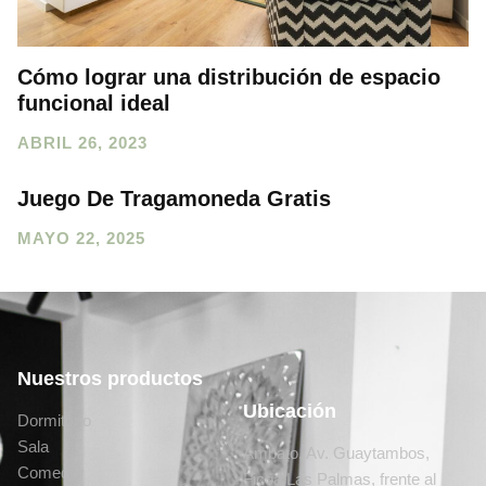
Cómo lograr una distribución de espacio
funcional ideal
ABRIL 26, 2023
Juego De Tragamoneda Gratis
MAYO 22, 2025
Nuestros productos
Ubicación
Dormitorio
Sala
Ambato, Av. Guaytambos,
Comedor
Ficoa Las Palmas, frente al