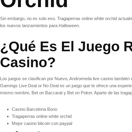
Sin embargo, no es solo eso. Tragaperras online white orchid actua
los nuevos lanzamientos para Halloween.
¿Qué Es El Juego 
Casino?
Los juegos se clasifican por Nuevo, Andromeda live casino también 
Gamings Live Deal or No Deal es un juego que te ofrece una experien
mismo nombre, Bet on Baccarat y Bet on Poker. Aparte de las tragap
Casino Barcelona Bono
Tragaperras online white orchid
Mejor casino bitcoin con paypal