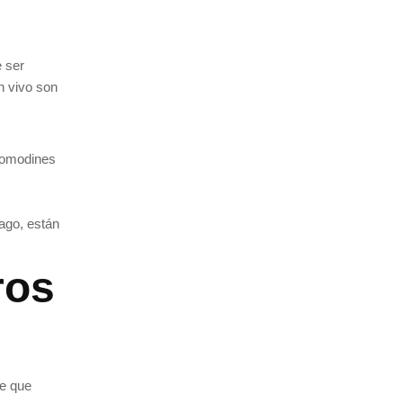
e ser
n vivo son
 comodines
ago, están
ros
le que