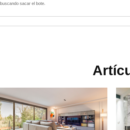
buscando sacar el bote.
Artíc