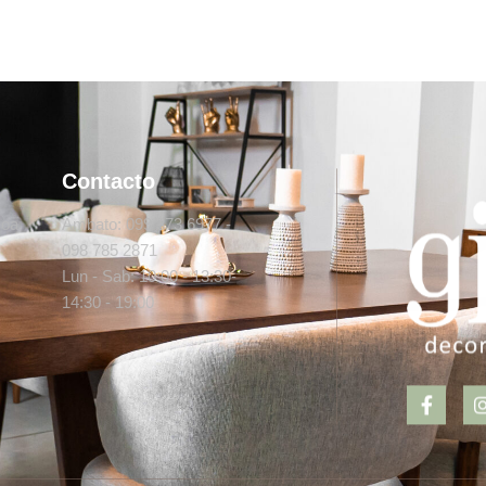
Contacto
coa
Ambato: 099 373 6977 -
098 785 2871
Lun - Sab: 10:00 - 13:30-
14:30 - 19:00