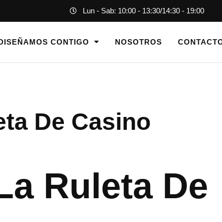
Lun - Sab: 10:00 - 13:30
/
14:30 - 19:00
DISEÑAMOS CONTIGO
NOSOTROS
CONTACT
eta De Casino
La Ruleta De