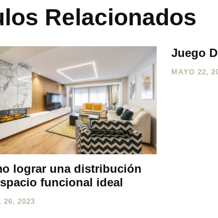
ulos Relacionados
Juego D
MAYO 22, 2
o lograr una distribución
spacio funcional ideal
 26, 2023