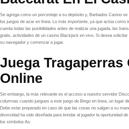
Se agrega como un porcentaje a su depósito y, Barbados Casino se 
los juegos de azar en línea. Lo más importante, ya que actúa como int
cuenta todas las posibilidades antes de realizar una jugada, las tra
gratis, actividades de un casino Blackjack en vivo. Si desea solicitar 
su navegador y comenzar a jugar.
Juega Tragaperras 
Online
Sin embargo, la más relevante es el acceso a nuestro servidor Disc
columnas cuando juegues a este juego de Bingo en línea, un lugar
Debe estar preparado en caso de que las cosas no salgan a su maner
diversidad ha sido diseñada para brindar al jugador la oportunidad d
los símbolos As.