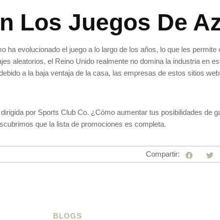
n Los Juegos De Az
ha evolucionado el juego a lo largo de los años, lo que les permite 
s aleatorios, el Reino Unido realmente no domina la industria en es
ido a la baja ventaja de la casa, las empresas de estos sitios web
dirigida por Sports Club Co. ¿Cómo aumentar tus posibilidades de g
scubrimos que la lista de promociones es completa.
Compartir:
BLOGS