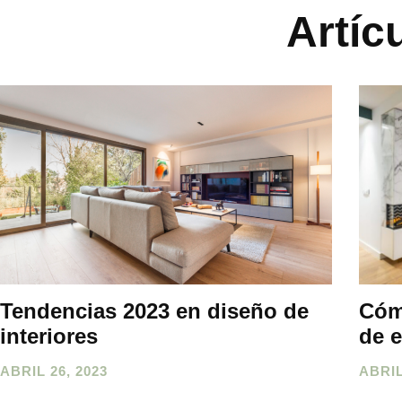
Artíc
Tendencias 2023 en diseño de
Cóm
interiores
de e
ABRIL 26, 2023
ABRIL