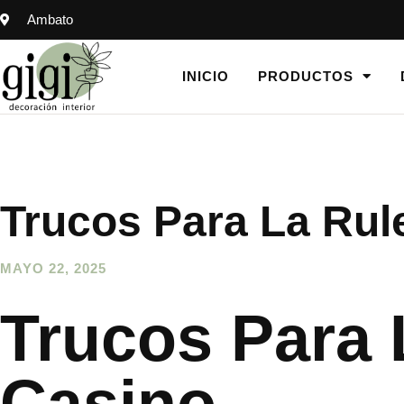
Ambato
INICIO
PRODUCTOS
Trucos Para La Rul
MAYO 22, 2025
Trucos Para 
Casino