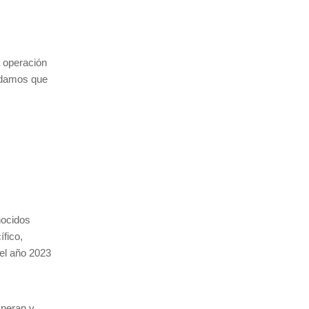
a operación
dudamos que
nocidos
ífico,
del año 2023
speran y