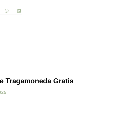
e Tragamoneda Gratis
025