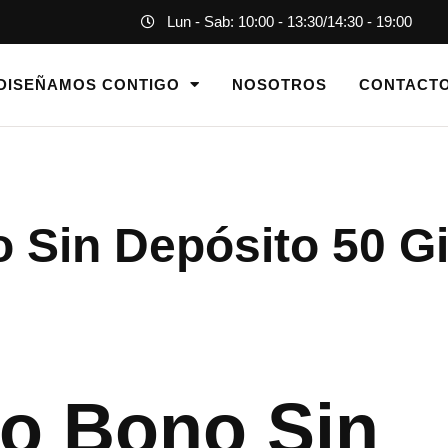
Lun - Sab: 10:00 - 13:30
/
14:30 - 19:00
DISEÑAMOS CONTIGO
NOSOTROS
CONTACT
 Sin Depósito 50 G
no Bono Sin