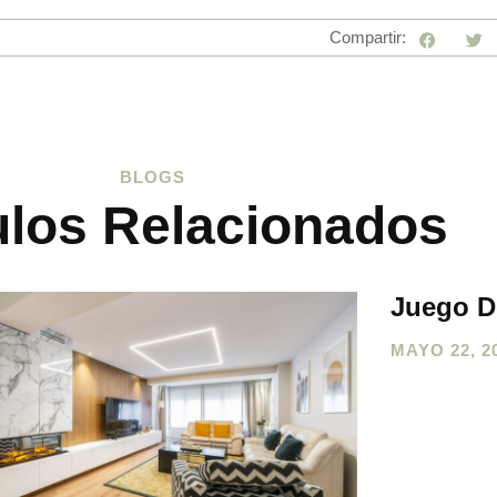
Compartir:
BLOGS
ulos Relacionados
Juego D
MAYO 22, 2