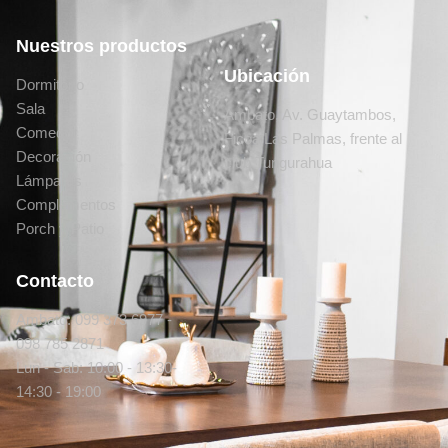
Nuestros productos
Ubicación
Dormitorio
Sala
Ambato, Av. Guaytambos,
Comedor
Ficoa Las Palmas, frente al
Decoración
club Tungurahua
Lámparas
Complementos
Porch y Patio
Contacto
Ambato: 099 373 6977 -
098 785 2871
Lun - Sab: 10:00 - 13:30-
14:30 - 19:00