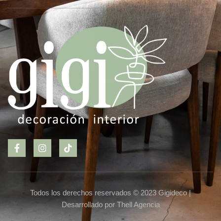
Todos los derechos reservados © 2023 Gigideco |
Desarrollado por Thell Agencia