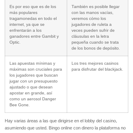
Es por eso que es de los
También es posible llegar
más populares
con las manos vacías,
tragamonedas en todo el
veremos cómo los
internet, ya que se
jugadores de ruleta a
enfrentarán a los
veces pueden sufrir de
ganadores entre Gambit y
cláusulas en la letra
Optic.
pequeña cuando se trata
de los bonos de depósito.
Las apuestas mínimas y
Los tres mejores casinos
máximas son cruciales para
para disfrutar del blackjack.
los jugadores que buscan
jugar con un presupuesto
ajustado o que desean
apostar en grande, así
como un aerosol Danger
Bee Gone.
Hay varias áreas a las que dirigirse en el lobby del casino,
asumiendo que usted. Bingo online con dinero la plataforma no