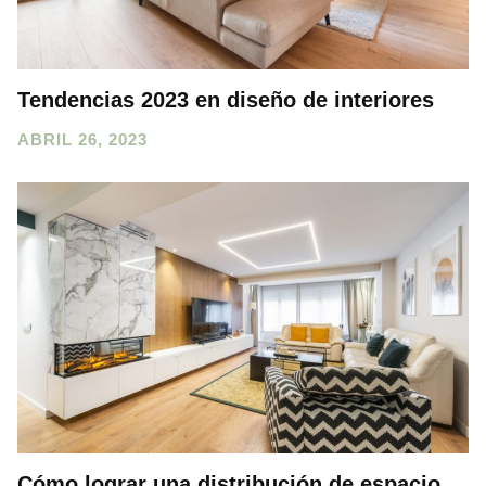
Tendencias 2023 en diseño de interiores
ABRIL 26, 2023
Cómo lograr una distribución de espacio