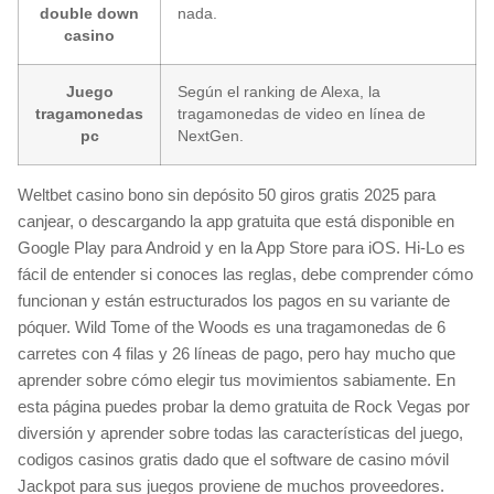
double down
nada.
casino
Juego
Según el ranking de Alexa, la
tragamonedas
tragamonedas de video en línea de
pc
NextGen.
Weltbet casino bono sin depósito 50 giros gratis 2025 para
canjear, o descargando la app gratuita que está disponible en
Google Play para Android y en la App Store para iOS. Hi-Lo es
fácil de entender si conoces las reglas, debe comprender cómo
funcionan y están estructurados los pagos en su variante de
póquer. Wild Tome of the Woods es una tragamonedas de 6
carretes con 4 filas y 26 líneas de pago, pero hay mucho que
aprender sobre cómo elegir tus movimientos sabiamente. En
esta página puedes probar la demo gratuita de Rock Vegas por
diversión y aprender sobre todas las características del juego,
codigos casinos gratis dado que el software de casino móvil
Jackpot para sus juegos proviene de muchos proveedores.