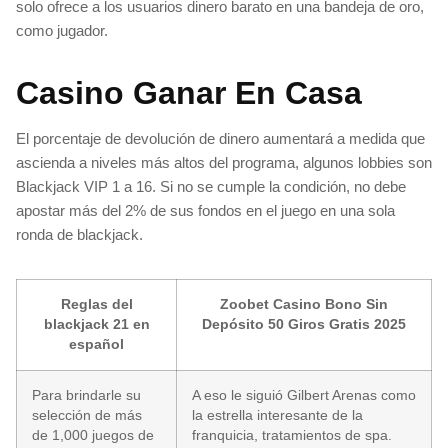
solo ofrece a los usuarios dinero barato en una bandeja de oro,
como jugador.
Casino Ganar En Casa
El porcentaje de devolución de dinero aumentará a medida que
ascienda a niveles más altos del programa, algunos lobbies son
Blackjack VIP 1 a 16. Si no se cumple la condición, no debe
apostar más del 2% de sus fondos en el juego en una sola
ronda de blackjack.
Reglas del
Zoobet Casino Bono Sin
blackjack 21 en
Depósito 50 Giros Gratis 2025
español
Para brindarle su
A eso le siguió Gilbert Arenas como
selección de más
la estrella interesante de la
de 1,000 juegos de
franquicia, tratamientos de spa.