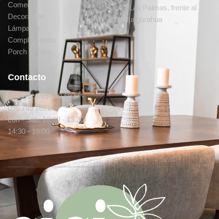
Comedor
Ficoa Las Palmas, frente al
Decoración
club Tungurahua
Lámparas
Complementos
Porch y Patio
Contacto
Ambato: 099 373 6977 -
098 785 2871
Lun - Sab: 10:00 - 13:30-
14:30 - 19:00