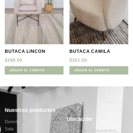
BUTACA LINCON
BUTACA CAMILA
$
298.00
$
351.00
AÑADIR AL CARRITO
AÑADIR AL CARRITO
Nuestros productos
Ubicación
Dormitorio
Sala
Ambato, Av. Guaytambos,