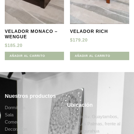
VELADOR MONACO –
VELADOR RICH
WENGUE
$
179.20
$
185.20
AÑADIR AL CARRITO
AÑADIR AL CARRITO
Nuestros productos
Ubicación
Dormitorio
Sala
Ambato, Av. Guaytambos,
Comedor
Ficoa Las Palmas, frente al
Decoración
club Tungurahua