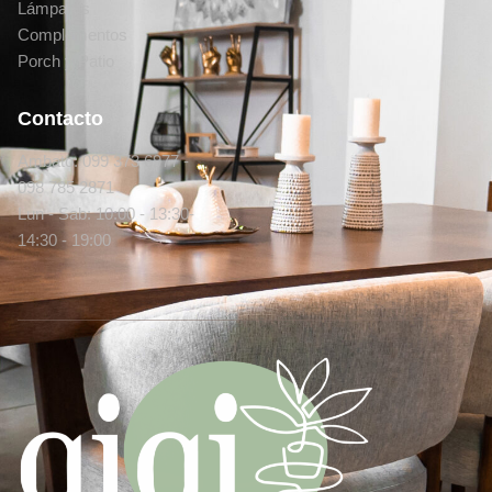
Lámparas
Complementos
Porch y Patio
Contacto
Ambato: 099 373 6977 -
098 785 2871
Lun - Sab: 10:00 - 13:30-
14:30 - 19:00