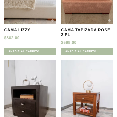
CAMA LIZZY
CAMA TAPIZADA ROSE
2 PL
$
862.00
$
598.00
AÑADIR AL CARRITO
AÑADIR AL CARRITO