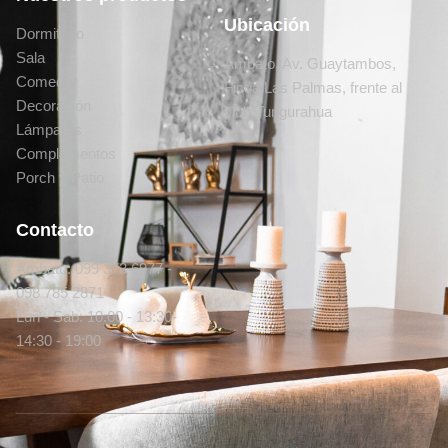
Ubicación
Dormitorio
Sala
Ambato, Av. Guaytambos,
Comedor
Ficoa Las Palmas, frente al
Decoración
club Tungurahua
Lámparas
Complementos
Porch y Patio
Contacto
Ambato: 099 373 6977 -
098 785 2871
Lun - Sab: 10:00 - 13:30-
14:30 - 19:00