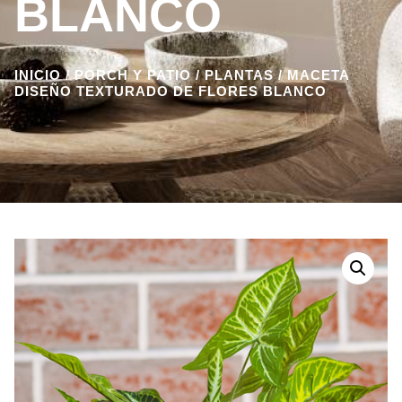
BLANCO
INICIO
/
PORCH Y PATIO
/
PLANTAS
/ MACETA
DISEÑO TEXTURADO DE FLORES BLANCO