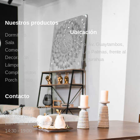
Nuestros productos
Ubicación
Dormitorio
Sala
Ambato, Av. Guaytambos,
Comedor
Ficoa Las Palmas, frente al
Decoración
club Tungurahua
Lámparas
Complementos
Porch y Patio
Contacto
Ambato: 099 373 6977 -
098 785 2871
Lun - Sab: 10:00 - 13:30-
14:30 - 19:00