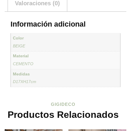
Valoraciones (0)
Información adicional
Color
BEIGE
Material
CEMENTO
Medidas
D17XH17cm
GIGIDECO
Productos Relacionados