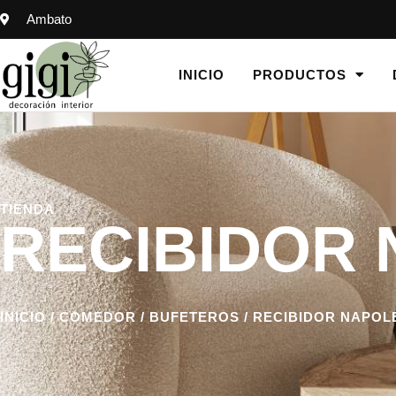
Ambato
INICIO
PRODUCTOS
TIENDA
RECIBIDOR
INICIO
/
COMEDOR
/
BUFETEROS
/ RECIBIDOR NAPOL