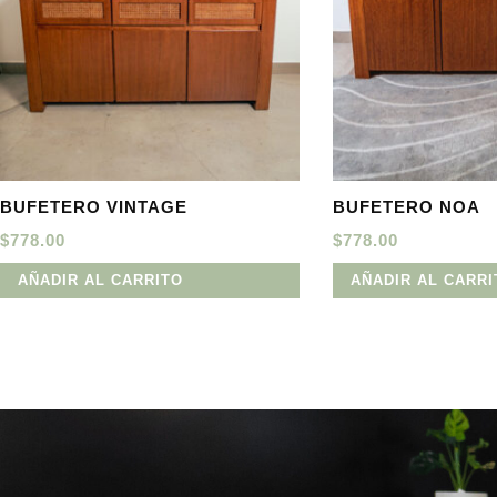
BUFETERO VINTAGE
BUFETERO NOA
$
778.00
$
778.00
AÑADIR AL CARRITO
AÑADIR AL CARRI