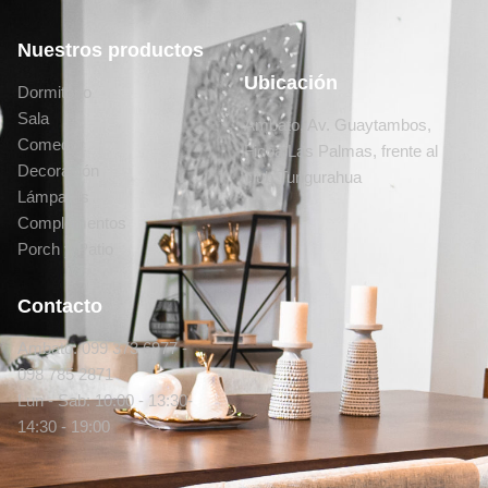
Nuestros productos
Ubicación
Dormitorio
Sala
Ambato, Av. Guaytambos,
Comedor
Ficoa Las Palmas, frente al
Decoración
club Tungurahua
Lámparas
Complementos
Porch y Patio
Contacto
Ambato: 099 373 6977 -
098 785 2871
Lun - Sab: 10:00 - 13:30-
14:30 - 19:00