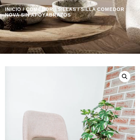
INICIO
/
COMEDOR
/
SILLAS
/ SILLA COMEDOR
NOVA SIN APOYABRAZOS