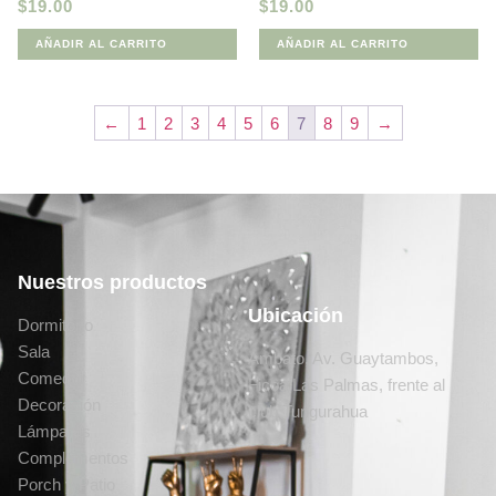
$
19.00
$
19.00
AÑADIR AL CARRITO
AÑADIR AL CARRITO
←
1
2
3
4
5
6
7
8
9
→
Nuestros productos
Ubicación
Dormitorio
Sala
Ambato, Av. Guaytambos,
Comedor
Ficoa Las Palmas, frente al
Decoración
club Tungurahua
Lámparas
Complementos
Porch y Patio