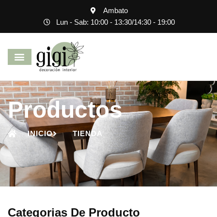
Ambato
Lun - Sab: 10:00 - 13:30
/
14:30 - 19:00
Productos
INICIO
TIENDA
Categorias De Producto