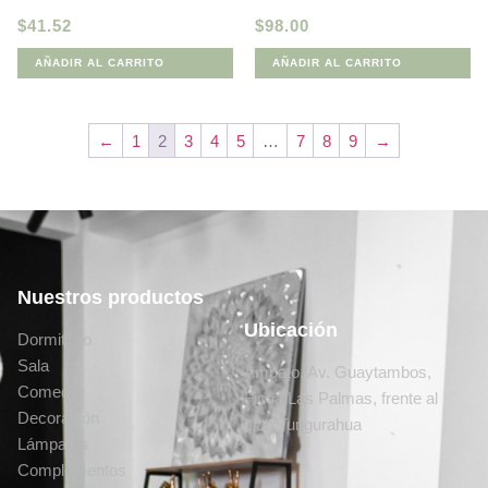
$
41.52
$
98.00
AÑADIR AL CARRITO
AÑADIR AL CARRITO
←
1
2
3
4
5
…
7
8
9
→
Nuestros productos
Ubicación
Dormitorio
Sala
Ambato, Av. Guaytambos,
Comedor
Ficoa Las Palmas, frente al
Decoración
club Tungurahua
Lámparas
Complementos