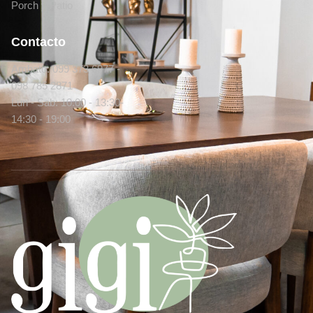
Porch y Patio
Contacto
Ambato: 099 373 6977 -
098 785 2871
Lun - Sab: 10:00 - 13:30-
14:30 - 19:00